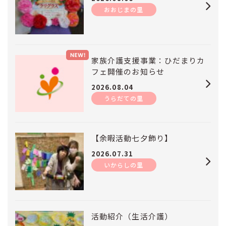
おおじまの里
くつろぎ
高齢者福祉施設
花みずき
高齢者福祉施設
家族介護支援事業：ひだまりカ
フェ開催のお知らせ
2026.08.04
うらだての里
にじいろ保育園
児童施設
【余暇活動七夕飾り】
中央いきいきセンター
その他・事業部門
2026.07.31
いからしの里
活動紹介（生活介護）