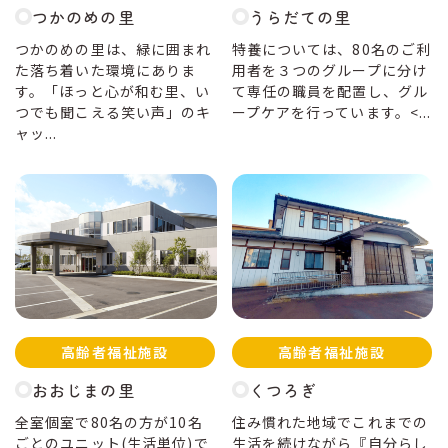
つかのめの里
うらだての里
つかのめの里は、緑に囲まれ
特養については、80名のご利
た落ち着いた環境にありま
用者を３つのグループに分け
す。「ほっと心が和む里、い
て専任の職員を配置し、グル
つでも聞こえる笑い声」のキ
ープケアを行っています。<...
ャッ...
高齢者福祉施設
高齢者福祉施設
おおじまの里
くつろぎ
全室個室で80名の方が10名
住み慣れた地域でこれまでの
ごとのユニット(生活単位)で
生活を続けながら『自分らし