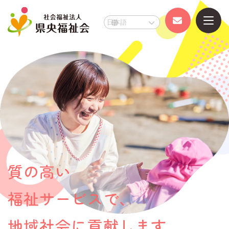
県央福祉会
事業所のご案内
県央福祉会とは
事業所のご案内TOP
お知らせ
いからしの里
障がい者福祉施設
質の高い
採用情報
いからし工房
障がい者福祉施設
福祉サービスで、
地域社会に貢献します