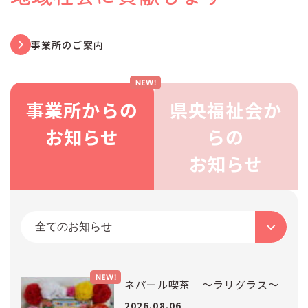
ボランティア募集情報
杉の子工房
障がい者福祉施設
事業所のご案内
苦情等解決実施要綱
お問い合わせ
長久の家
障がい者福祉施設
プライバシーポリシー
事業所からの
県央福祉会か
お知らせ
らの
つかのめの里
高齢者福祉施設
TEL.0256-31-1810
お知らせ
平日 9:00〜17:00 /
休
うらだての里
高齢者福祉施設
業日 土日祝
おおじまの里
高齢者福祉施設
ネパール喫茶 ～ラリグラス～
2026.08.06