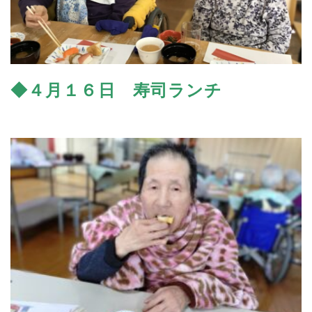
ボランティア募集情報
杉の子工房
障がい者福祉施設
苦情等解決実施要綱
お問い合わせ
長久の家
障がい者福祉施設
◆４月１６日
寿司ランチ
プライバシーポリシー
つかのめの里
高齢者福祉施設
TEL.0256-31-1810
平日 9:00〜17:00 /
休
うらだての里
高齢者福祉施設
業日 土日祝
おおじまの里
高齢者福祉施設