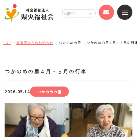
県央福祉会
事業所のご案内
TOP
事業所からのお知らせ
つかのめの里
つかのめの里４月・５月の行
県央福祉会とは
事業所のご案内TOP
つかのめの里４月・５月の行事
お知らせ
いからしの里
障がい者福祉施設
2026.05.14
つかのめの里
採用情報
いからし工房
障がい者福祉施設