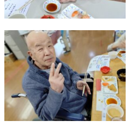
くつろぎ
高齢者福祉施設
花みずき
高齢者福祉施設
にじいろ保育園
児童施設
中央いきいきセンター
その他・事業部門