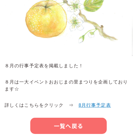
ボランティア募集情報
杉の子工房
障がい者福祉施設
苦情等解決実施要綱
お問い合わせ
長久の家
障がい者福祉施設
プライバシーポリシー
つかのめの里
高齢者福祉施設
TEL.0256-31-1810
８月の行事予定表を掲載しました！
平日 9:00〜17:00 /
休
８月は一大イベントおおじまの里まつりを企画しており
うらだての里
高齢者福祉施設
ます☆
業日 土日祝
詳しくはこちらをクリック ⇒
8月行事予定表
おおじまの里
高齢者福祉施設
一覧へ戻る